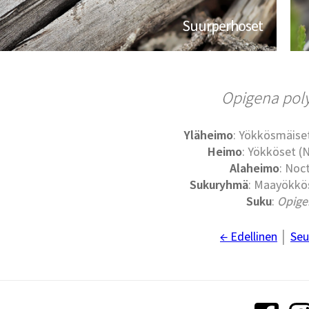
Suurperhoset
Opigena pol
Yläheimo
: Yökkösmäise
Heimo
: Yökköset (
Alaheimo
: Noc
Sukuryhmä
: Maayökkös
Suku
:
Opige
← Edellinen
│
Seu