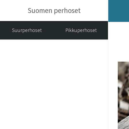
Suomen perhoset
Suurperhoset
Pikkuperhoset