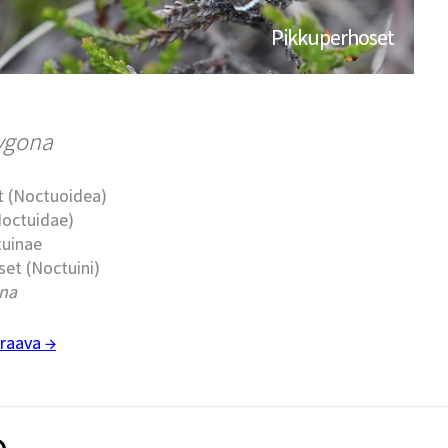
Pikkuperhoset
ygona
t (Noctuoidea)
Noctuidae)
tuinae
et (Noctuini)
na
raava →