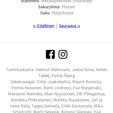
Alaheimo
: Metalliyökköset (Plusiinae)
Sukuryhmä
: Plusiini
Suku
:
Polychrysia
← Edellinen
│
Seuraava →
Toimituskunta: Helmut Diekmann, Jaana Ihme, Heikki
Tabell, Patrik Åberg
Valokuvaajat: Erkki Jaakohuhta, Maarit Koivisto,
Emma Kosonen, Rami Lindroos, Esa Marjamäki,
Marianne Niemelä, Allan Nyyssönen, Olli Pihlajamaa,
Annukka Pirkkalainen, Markku Ruuskanen, Jari ja
Irene Räty, Teppo Salmela, Erkki Santamala, Mika
Schafroth, Matti Selänne, Kimmo Silvonen, Eija