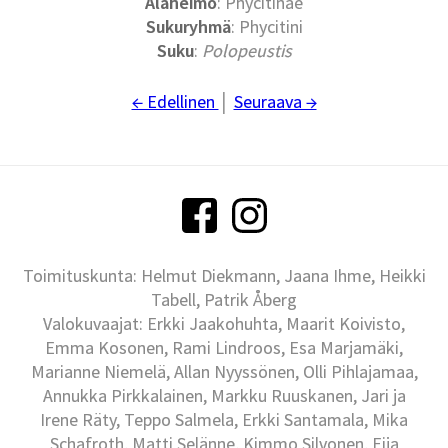
Alaheimo
: Phycitinae
Sukuryhmä
: Phycitini
Suku
:
Polopeustis
← Edellinen
│
Seuraava →
Toimituskunta: Helmut Diekmann, Jaana Ihme, Heikki
Tabell, Patrik Åberg
Valokuvaajat: Erkki Jaakohuhta, Maarit Koivisto,
Emma Kosonen, Rami Lindroos, Esa Marjamäki,
Marianne Niemelä, Allan Nyyssönen, Olli Pihlajamaa,
Annukka Pirkkalainen, Markku Ruuskanen, Jari ja
Irene Räty, Teppo Salmela, Erkki Santamala, Mika
Schafroth, Matti Selänne, Kimmo Silvonen, Eija