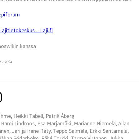
epiforum
jitietokeskus – Laji.fi
hoswikin kanssa
7.1.2024
me, Heikki Tabell, Patrik Åberg
 Rami Lindroos, Esa Marjamäki, Marianne Niemelä, Allan
en, Jari ja Irene Räty, Teppo Salmela, Erkki Santamala,
Håkan Söderholm, Päivi Torkki, Tarmo Virtanen, Jukka