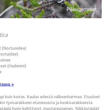
Pikkuperhoset
tica
t (Noctuoidea)
Noctuidae)
tuinae
set (Hadenini)
a
raava →
i kuin koiras. Kaulus edestä valkeanharmaa. Etusiivet
kin tyvisarakkeen etureunasta ja keskisarakkeesta.
ilatäplä hyvin kehittynyt, mustareunainen. Yökköstäplät