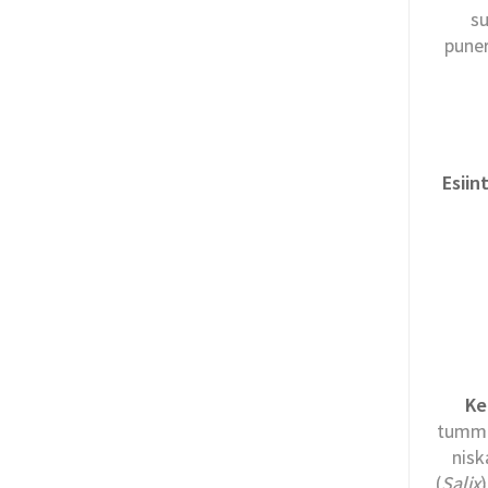
su
puner
Esiin
Ke
tummi
nisk
(
Salix