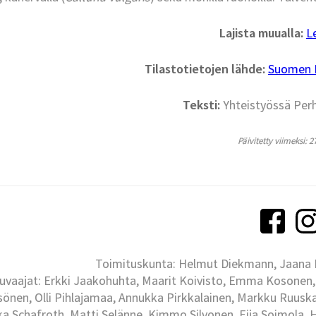
Lajista muualla:
L
Tilastotietojen lähde:
Suomen La
Teksti:
Yhteistyössä Per
Päivitetty viimeksi: 2
Toimituskunta: Helmut Diekmann, Jaana Ih
uvaajat: Erkki Jaakohuhta, Maarit Koivisto, Emma Kosonen,
önen, Olli Pihlajamaa, Annukka Pirkkalainen, Markku Ruuskan
ka Schafroth, Matti Selänne, Kimmo Silvonen, Eija Soimola, 