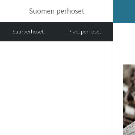
Suomen perhoset
Suurperhoset
Pikkuperhoset