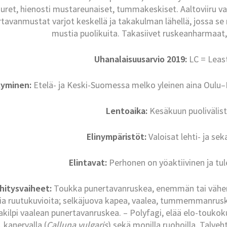
uret, hienosti mustareunaiset, tummakeskiset. Aaltoviiru va
tavanmustat varjot keskellä ja takakulman lähellä, jossa s
mustia puolikuita. Takasiivet ruskeanharmaat,
Uhanalaisuusarvio 2019:
LC = Leas
tyminen:
Etelä- ja Keski-Suomessa melko yleinen aina Oulu–K
Lentoaika:
Kesäkuun puolivälist
Elinympäristöt:
Valoisat lehti- ja se
Elintavat:
Perhonen on yöaktiivinen ja tule
hitysvaiheet:
Toukka punertavanruskea, enemmän tai vähe
a ruutukuvioita; selkäjuova kapea, vaalea, tummemmanruske
akilpi vaalean punertavanruskea. – Polyfagi, elää elo-toukok
), kanervalla (
Calluna vulgaris
) sekä monilla ruohoilla. Talv