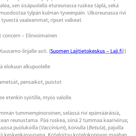
alea, sen sisäpuolella etureunassa ruskea täplä, sekä
e muodostaa tylpän kulman tyveenpäin. Ulkoreunassa rivi
 tyvestä vaaleammat; ripset valkeat.
t concern – Elinvoimainen
uusamo-linjalle asti. (
Suomen Lajitietokeskus – Laji.fi
))
ä elokuun alkupuolelle
kametsät, pensaikot, puistot
e etenkin syötille, myös valolle.
mmän tummempinoroinen; selässä rivi epämääräisiä,
an reunustama. Pää ruskea, siinä 2 tummaa kaariviirua;
uussa puolukoilla (
Vaccinium
), koivulla (
Betula
), pajuilla
ehtii keskenkasvuisena. Koteloituu kotelokoppaan maahan.