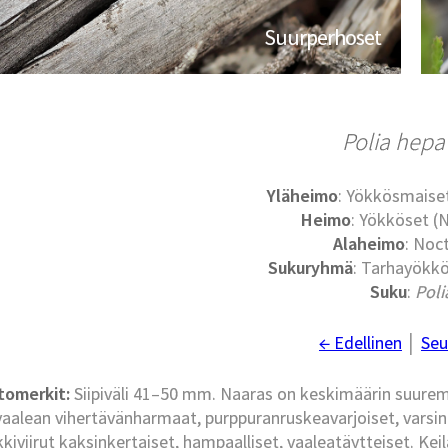
Suurperhoset
Polia hepa
Yläheimo
: Yökkösmaise
Heimo
: Yökköset (
Alaheimo
: Noc
Sukuryhmä
: Tarhayökkö
Suku
:
Poli
← Edellinen
│
Seu
tomerkit:
Siipiväli 41–50 mm. Naaras on keskimäärin suuremp
vaalean vihertävänharmaat, purppuranruskeavarjoiset, varsin
kkiviirut kaksinkertaiset, hampaalliset, vaaleatäytteiset. Ke