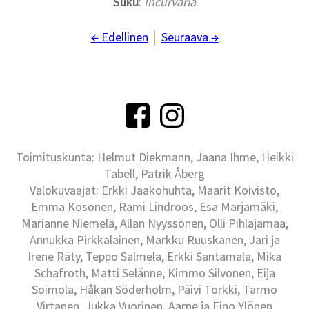
Suku
:
Incurvaria
← Edellinen
│
Seuraava →
Toimituskunta: Helmut Diekmann, Jaana Ihme, Heikki
Tabell, Patrik Åberg
Valokuvaajat: Erkki Jaakohuhta, Maarit Koivisto,
Emma Kosonen, Rami Lindroos, Esa Marjamäki,
Marianne Niemelä, Allan Nyyssönen, Olli Pihlajamaa,
Annukka Pirkkalainen, Markku Ruuskanen, Jari ja
Irene Räty, Teppo Salmela, Erkki Santamala, Mika
Schafroth, Matti Selänne, Kimmo Silvonen, Eija
Soimola, Håkan Söderholm, Päivi Torkki, Tarmo
Virtanen, Jukka Vuorinen, Aarne ja Eino Ylönen