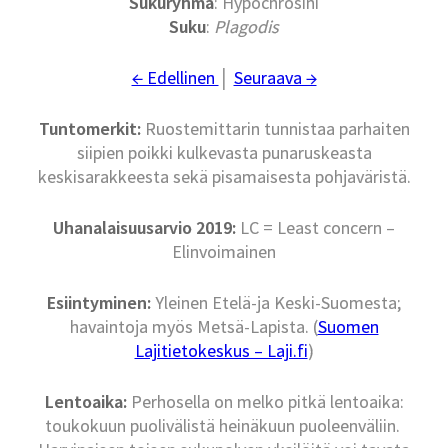
Sukuryhmä
: Hypochrosini
Suku
:
Plagodis
← Edellinen
│
Seuraava →
Tuntomerkit:
Ruostemittarin tunnistaa parhaiten
siipien poikki kulkevasta punaruskeasta
keskisarakkeesta sekä pisamaisesta pohjaväristä.
Uhanalaisuusarvio 2019:
LC = Least concern –
Elinvoimainen
Esiintyminen:
Yleinen Etelä-ja Keski-Suomesta;
havaintoja myös Metsä-Lapista. (
Suomen
Lajitietokeskus – Laji.fi
)
Lentoaika:
Perhosella on melko pitkä lentoaika:
toukokuun puolivälistä heinäkuun puoleenväliin.