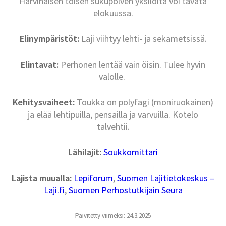
Harvinaisen toisen sukupolven yksilöitä voi tavata
elokuussa.
Elinympäristöt:
Laji viihtyy lehti- ja sekametsissä.
Elintavat:
Perhonen lentää vain öisin. Tulee hyvin
valolle.
Kehitysvaiheet:
Toukka on polyfagi (moniruokainen)
ja elää lehtipuilla, pensailla ja varvuilla. Kotelo
talvehtii.
Lähilajit:
Soukkomittari
Lajista muualla:
Lepiforum
,
Suomen Lajitietokeskus –
Laji.fi
,
Suomen Perhostutkijain Seura
Päivitetty viimeksi: 24.3.2025