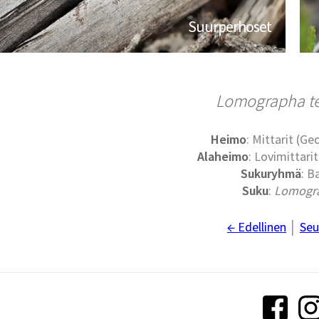
Suurperhoset
Lomographa t
Heimo
: Mittarit (G
Alaheimo
: Lovimittari
Sukuryhmä
: B
Suku
:
Lomogr
← Edellinen
│
Seu