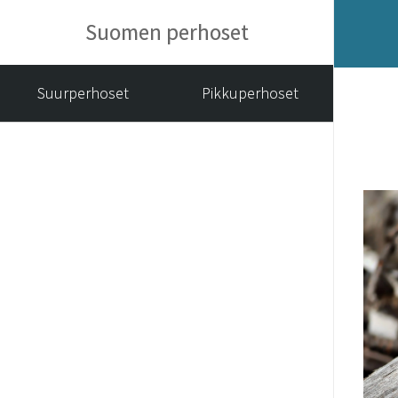
Suomen perhoset
Suurperhoset
Pikkuperhoset