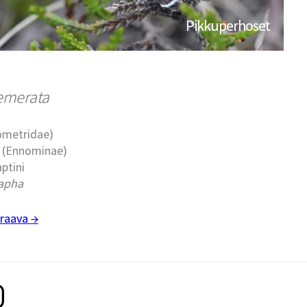
Pikkuperhoset
emerata
eometridae)
t (Ennominae)
aptini
apha
raava →