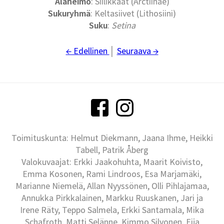
Alaheimo
: Siilikkäät (Arctiinae)
Sukuryhmä
: Keltasiivet (Lithosiini)
Suku
:
Setina
← Edellinen
│
Seuraava →
Toimituskunta: Helmut Diekmann, Jaana Ihme, Heikki
Tabell, Patrik Åberg
Valokuvaajat: Erkki Jaakohuhta, Maarit Koivisto,
Emma Kosonen, Rami Lindroos, Esa Marjamäki,
Marianne Niemelä, Allan Nyyssönen, Olli Pihlajamaa,
Annukka Pirkkalainen, Markku Ruuskanen, Jari ja
Irene Räty, Teppo Salmela, Erkki Santamala, Mika
Schafroth, Matti Selänne, Kimmo Silvonen, Eija