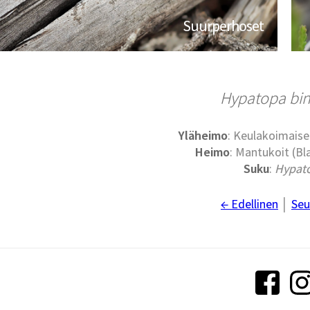
Suurperhoset
Hypatopa bin
Yläheimo
: Keulakoimaise
Heimo
: Mantukoit (B
Suku
:
Hypat
← Edellinen
│
Seu