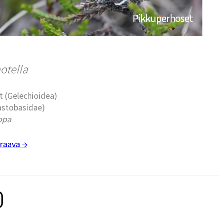
Pikkuperhoset
otella
t (Gelechioidea)
lastobasidae)
opa
raava →