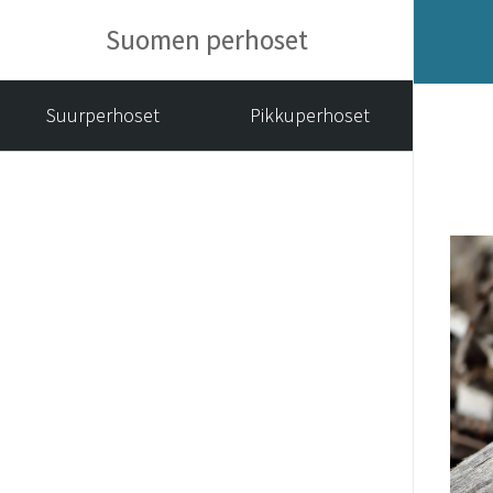
Suomen perhoset
Suurperhoset
Pikkuperhoset