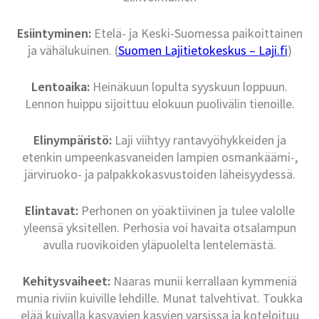
Esiintyminen:
Etelä- ja Keski-Suomessa paikoittainen
ja vähälukuinen. (
Suomen Lajitietokeskus – Laji.fi
)
Lentoaika:
Heinäkuun lopulta syyskuun loppuun.
Lennon huippu sijoittuu elokuun puolivälin tienoille.
Elinympäristö:
Laji viihtyy rantavyöhykkeiden ja
etenkin umpeenkasvaneiden lampien osmankäämi-,
järviruoko- ja palpakkokasvustoiden läheisyydessä.
Elintavat:
Perhonen on yöaktiivinen ja tulee valolle
yleensä yksitellen. Perhosia voi havaita otsalampun
avulla ruovikoiden yläpuolelta lentelemästä.
Kehitysvaiheet:
Naaras munii kerrallaan kymmeniä
munia riviin kuiville lehdille. Munat talvehtivat. Toukka
elää kuivalla kasvavien kasvien varsissa ja koteloituu