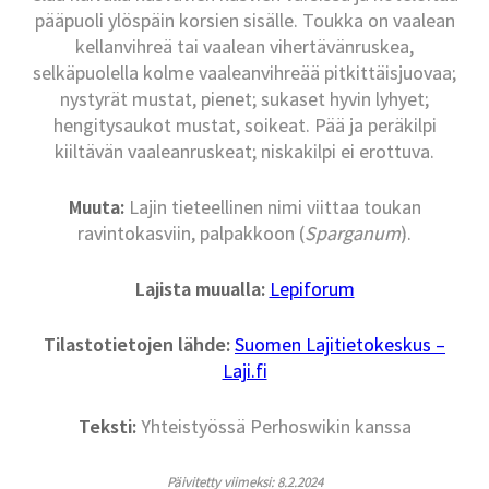
pääpuoli ylöspäin korsien sisälle. Toukka on vaalean
kellanvihreä tai vaalean vihertävänruskea,
selkäpuolella kolme vaaleanvihreää pitkittäisjuovaa;
nystyrät mustat, pienet; sukaset hyvin lyhyet;
hengitysaukot mustat, soikeat. Pää ja peräkilpi
kiiltävän vaaleanruskeat; niskakilpi ei erottuva.
Muuta:
Lajin tieteellinen nimi viittaa toukan
ravintokasviin, palpakkoon (
Sparganum
).
Lajista muualla:
Lepiforum
Tilastotietojen lähde:
Suomen Lajitietokeskus –
Laji.fi
Teksti:
Yhteistyössä Perhoswikin kanssa
Päivitetty viimeksi: 8.2.2024