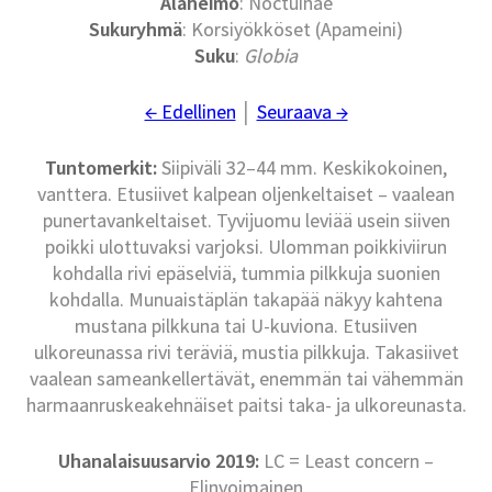
Alaheimo
: Noctuinae
Sukuryhmä
: Korsiyökköset (Apameini)
Suku
:
Globia
← Edellinen
│
Seuraava →
Tuntomerkit:
Siipiväli 32–44 mm. Keskikokoinen,
vanttera. Etusiivet kalpean oljenkeltaiset – vaalean
punertavankeltaiset. Tyvijuomu leviää usein siiven
poikki ulottuvaksi varjoksi. Ulomman poikkiviirun
kohdalla rivi epäselviä, tummia pilkkuja suonien
kohdalla. Munuaistäplän takapää näkyy kahtena
mustana pilkkuna tai U-kuviona. Etusiiven
ulkoreunassa rivi teräviä, mustia pilkkuja. Takasiivet
vaalean sameankellertävät, enemmän tai vähemmän
harmaanruskeakehnäiset paitsi taka- ja ulkoreunasta.
Uhanalaisuusarvio 2019:
LC = Least concern –
Elinvoimainen