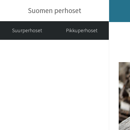
Suomen perhoset
Suurperhoset
Pikkuperhoset