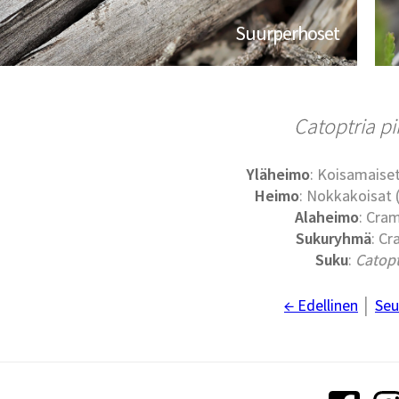
Suurperhoset
Catoptria pi
Yläheimo
: Koisamaiset
Heimo
: Nokkakoisat
Alaheimo
: Cra
Sukuryhmä
: Cr
Suku
:
Catopt
← Edellinen
│
Seu