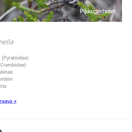
Pikkuperhoset
nella
 (Pyraloidea)
 (Crambidae)
mbinae
ambini
ria
raava →