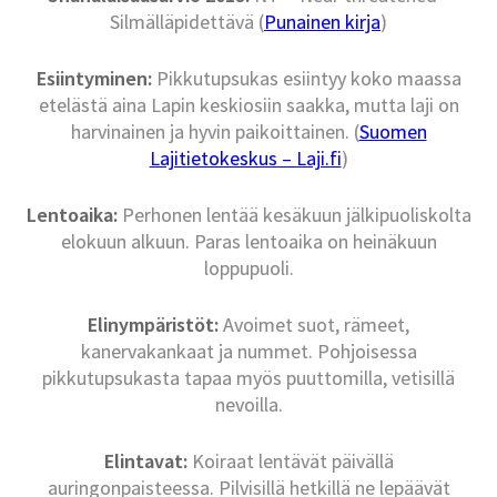
Silmälläpidettävä (
Punainen kirja
)
Esiintyminen:
Pikkutupsukas esiintyy koko maassa
etelästä aina Lapin keskiosiin saakka, mutta laji on
harvinainen ja hyvin paikoittainen. (
Suomen
Lajitietokeskus – Laji.fi
)
Lentoaika:
Perhonen lentää kesäkuun jälkipuoliskolta
elokuun alkuun. Paras lentoaika on heinäkuun
loppupuoli.
Elinympäristöt:
Avoimet suot, rämeet,
kanervakankaat ja nummet. Pohjoisessa
pikkutupsukasta tapaa myös puuttomilla, vetisillä
nevoilla.
Elintavat:
Koiraat lentävät päivällä
auringonpaisteessa. Pilvisillä hetkillä ne lepäävät