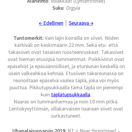
Alaheimo
: Villakkaat (Lymantriinae)
Suku
:
Orgyia
← Edellinen
│
Seuraava →
Tuntomerkit:
Vain lajin koirailla on siivet. Niiden
kärkiväli on keskimäärin 22 mm. Sekä etu- että
takasiivet ovat tasaisen ruosteenruskeat. Takasiivet
ovat hieman etusiipiä tummemmat. Poikkiviirut ovat
epäselvät ja epäsäännölliset, ja etureunan keskellä on
usein valkeahkoa kehnää. Etusiiven takareunassa on
reunoiltaan epäselvä vaalea täplä, joka voi myös
puuttua. Pikkutupsukkaalla tämä täplä on pienempi
kuin
täplätupsukkaalla
.
Naaras on tummanharmaa ja noin 10 mm pitkä.
Lentokyvyttömän, villakarvaisen naaraan siivet ovat
surkastuneet.
Uhanalaisuusarvio 2019:
NT = Near threatened –