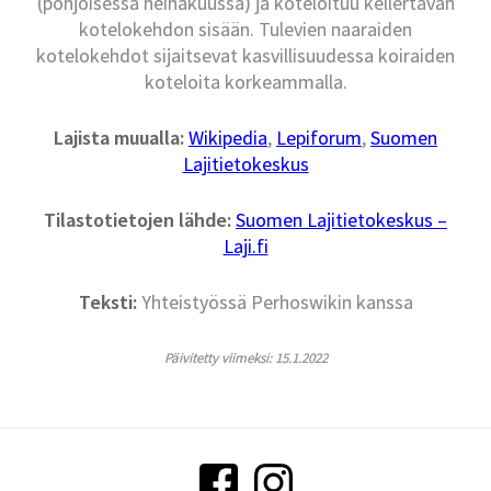
(pohjoisessa heinäkuussa) ja koteloituu kellertävän
kotelokehdon sisään. Tulevien naaraiden
kotelokehdot sijaitsevat kasvillisuudessa koiraiden
koteloita korkeammalla.
Lajista muualla:
Wikipedia
,
Lepiforum
,
Suomen
Lajitietokeskus
Tilastotietojen lähde:
Suomen Lajitietokeskus –
Laji.fi
Teksti:
Yhteistyössä Perhoswikin kanssa
Päivitetty viimeksi: 15.1.2022