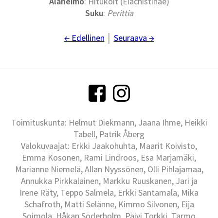
Alaheimo
: Hitukoit (Elachistinae)
Suku
:
Perittia
← Edellinen
│
Seuraava →
Toimituskunta: Helmut Diekmann, Jaana Ihme, Heikki
Tabell, Patrik Åberg
Valokuvaajat: Erkki Jaakohuhta, Maarit Koivisto,
Emma Kosonen, Rami Lindroos, Esa Marjamäki,
Marianne Niemelä, Allan Nyyssönen, Olli Pihlajamaa,
Annukka Pirkkalainen, Markku Ruuskanen, Jari ja
Irene Räty, Teppo Salmela, Erkki Santamala, Mika
Schafroth, Matti Selänne, Kimmo Silvonen, Eija
Soimola, Håkan Söderholm, Päivi Torkki, Tarmo