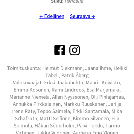
Suku
:
Pancalia
← Edellinen
│
Seuraava →
Toimituskunta: Helmut Diekmann, Jaana Ihme, Heikki
Tabell, Patrik Åberg
Valokuvaajat: Erkki Jaakohuhta, Maarit Koivisto,
Emma Kosonen, Rami Lindroos, Esa Marjamäki,
Marianne Niemelä, Allan Nyyssönen, Olli Pihlajamaa,
Annukka Pirkkalainen, Markku Ruuskanen, Jari ja
Irene Räty, Teppo Salmela, Erkki Santamala, Mika
Schafroth, Matti Selänne, Kimmo Silvonen, Eija
Soimola, Håkan Söderholm, Päivi Torkki, Tarmo
Virtanen, Jukka Vuorinen, Aarne ja Eino Ylönen