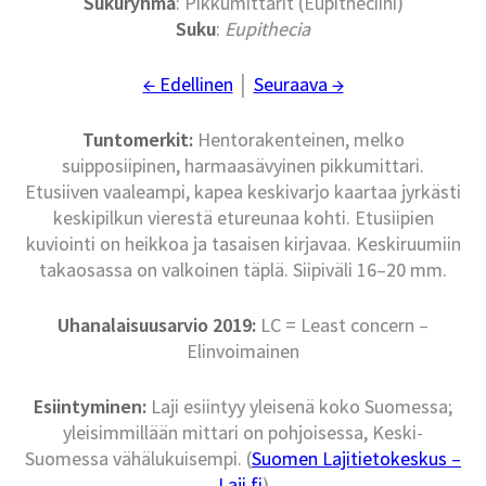
Sukuryhmä
: Pikkumittarit (Eupitheciini)
Suku
:
Eupithecia
← Edellinen
│
Seuraava →
Tuntomerkit:
Hentorakenteinen, melko
suipposiipinen, harmaasävyinen pikkumittari.
Etusiiven vaaleampi, kapea keskivarjo kaartaa jyrkästi
keskipilkun vierestä etureunaa kohti. Etusiipien
kuviointi on heikkoa ja tasaisen kirjavaa. Keskiruumiin
takaosassa on valkoinen täplä. Siipiväli 16–20 mm.
Uhanalaisuusarvio 2019:
LC = Least concern –
Elinvoimainen
Esiintyminen:
Laji esiintyy yleisenä koko Suomessa;
yleisimmillään mittari on pohjoisessa, Keski-
Suomessa vähälukuisempi. (
Suomen Lajitietokeskus –
Laji.fi
)