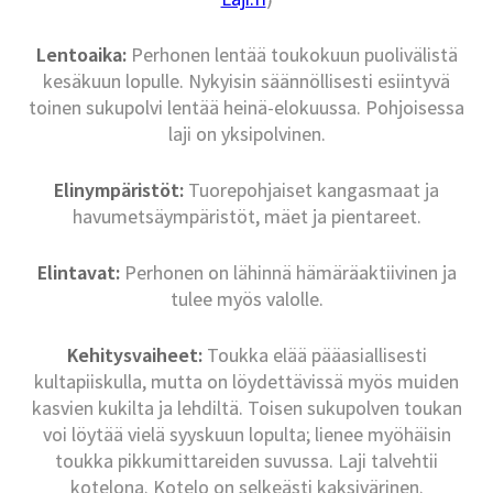
Lentoaika:
Perhonen lentää toukokuun puolivälistä
kesäkuun lopulle. Nykyisin säännöllisesti esiintyvä
toinen sukupolvi lentää heinä-elokuussa. Pohjoisessa
laji on yksipolvinen.
Elinympäristöt:
Tuorepohjaiset kangasmaat ja
havumetsäympäristöt, mäet ja pientareet.
Elintavat:
Perhonen on lähinnä hämäräaktiivinen ja
tulee myös valolle.
Kehitysvaiheet:
Toukka elää pääasiallisesti
kultapiiskulla, mutta on löydettävissä myös muiden
kasvien kukilta ja lehdiltä. Toisen sukupolven toukan
voi löytää vielä syyskuun lopulta; lienee myöhäisin
toukka pikkumittareiden suvussa. Laji talvehtii
kotelona. Kotelo on selkeästi kaksivärinen.