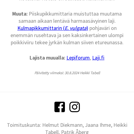
Muuta:
Piiskupikkumittaria muistuttaa muutama
samaan aikaan lentävä harmaasävyinen laji.
Kulmapikkumittarin (
E. vulgata
)
pohjaväri on
enemmän rusehtava ja sen kaksinkertainen ulompi
poikkiviiru tekee jyrkän kulman siiven etureunassa.
Lajista muualla:
Lepiforum
,
Laji.fi
Päivitetty viimeksi: 30.8.2024 Heikki Tabell
Toimituskunta: Helmut Diekmann, Jaana Ihme, Heikki
Tabell, Patrik Åberg