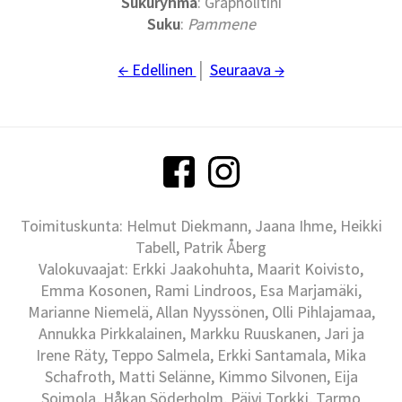
Sukuryhmä
: Grapholitini
Suku
:
Pammene
← Edellinen
│
Seuraava →
Toimituskunta: Helmut Diekmann, Jaana Ihme, Heikki
Tabell, Patrik Åberg
Valokuvaajat: Erkki Jaakohuhta, Maarit Koivisto,
Emma Kosonen, Rami Lindroos, Esa Marjamäki,
Marianne Niemelä, Allan Nyyssönen, Olli Pihlajamaa,
Annukka Pirkkalainen, Markku Ruuskanen, Jari ja
Irene Räty, Teppo Salmela, Erkki Santamala, Mika
Schafroth, Matti Selänne, Kimmo Silvonen, Eija
Soimola, Håkan Söderholm, Päivi Torkki, Tarmo