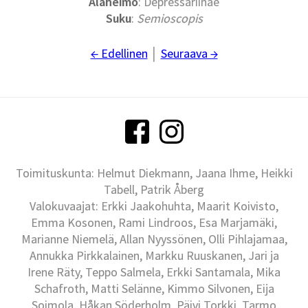
Alaheimo
: Depressariinae
Suku
:
Semioscopis
← Edellinen
│
Seuraava →
Toimituskunta: Helmut Diekmann, Jaana Ihme, Heikki
Tabell, Patrik Åberg
Valokuvaajat: Erkki Jaakohuhta, Maarit Koivisto,
Emma Kosonen, Rami Lindroos, Esa Marjamäki,
Marianne Niemelä, Allan Nyyssönen, Olli Pihlajamaa,
Annukka Pirkkalainen, Markku Ruuskanen, Jari ja
Irene Räty, Teppo Salmela, Erkki Santamala, Mika
Schafroth, Matti Selänne, Kimmo Silvonen, Eija
Soimola, Håkan Söderholm, Päivi Torkki, Tarmo