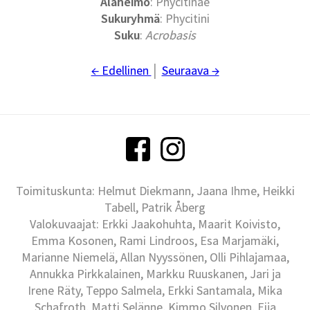
Alaheimo
: Phycitinae
Sukuryhmä
: Phycitini
Suku
:
Acrobasis
← Edellinen
│
Seuraava →
Toimituskunta: Helmut Diekmann, Jaana Ihme, Heikki
Tabell, Patrik Åberg
Valokuvaajat: Erkki Jaakohuhta, Maarit Koivisto,
Emma Kosonen, Rami Lindroos, Esa Marjamäki,
Marianne Niemelä, Allan Nyyssönen, Olli Pihlajamaa,
Annukka Pirkkalainen, Markku Ruuskanen, Jari ja
Irene Räty, Teppo Salmela, Erkki Santamala, Mika
Schafroth, Matti Selänne, Kimmo Silvonen, Eija