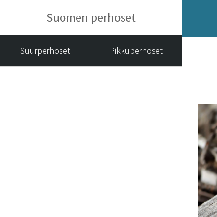
Suomen perhoset
Suurperhoset
Pikkuperhoset