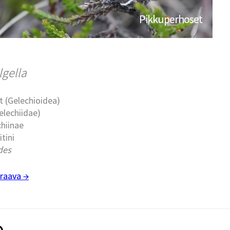
Pikkuperhoset
lgella
t (Gelechioidea)
elechiidae)
chiinae
Litini
des
raava →