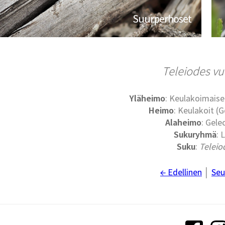
Suurperhoset
Teleiodes vu
Yläheimo
: Keulakoimaise
Heimo
: Keulakoit (G
Alaheimo
: Gele
Sukuryhmä
: 
Suku
:
Teleio
← Edellinen
│
Seu