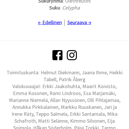
Sukuryhmä
: Olethreutini
Suku
:
Celypha
← Edellinen
│
Seuraava →
Toimituskunta: Helmut Diekmann, Jaana Ihme, Heikki
Tabell, Patrik Åberg
Valokuvaajat: Erkki Jaakohuhta, Maarit Koivisto,
Emma Kosonen, Rami Lindroos, Esa Marjamäki,
Marianne Niemelä, Allan Nyyssönen, Olli Pihlajamaa,
Annukka Pirkkalainen, Markku Ruuskanen, Jari ja
Irene Räty, Teppo Salmela, Erkki Santamala, Mika
Schafroth, Matti Selänne, Kimmo Silvonen, Eija
Soimola, Håkan Söderholm, Päivi Torkki, Tarmo