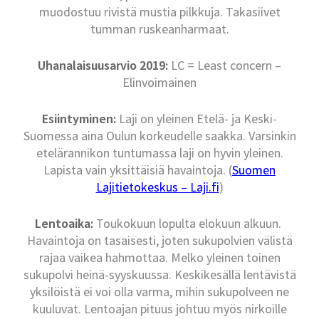
muodostuu rivistä mustia pilkkuja. Takasiivet
tumman ruskeanharmaat.
Uhanalaisuusarvio 2019:
LC = Least concern –
Elinvoimainen
Esiintyminen:
Laji on yleinen Etelä- ja Keski-
Suomessa aina Oulun korkeudelle saakka. Varsinkin
etelärannikon tuntumassa laji on hyvin yleinen.
Lapista vain yksittäisiä havaintoja. (
Suomen
Lajitietokeskus – Laji.fi
)
Lentoaika:
Toukokuun lopulta elokuun alkuun.
Havaintoja on tasaisesti, joten sukupolvien välistä
rajaa vaikea hahmottaa. Melko yleinen toinen
sukupolvi heinä-syyskuussa. Keskikesällä lentävistä
yksilöistä ei voi olla varma, mihin sukupolveen ne
kuuluvat. Lentoajan pituus johtuu myös nirkoille