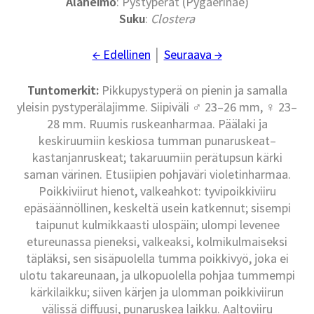
Alaheimo
: Pystyperät (Pygaerinae)
Suku
:
Clostera
← Edellinen
│
Seuraava →
Tuntomerkit:
Pikkupystyperä on pienin ja samalla
yleisin pystyperälajimme. Siipiväli ♂ 23–26 mm, ♀ 23–
28 mm. Ruumis ruskeanharmaa. Päälaki ja
keskiruumiin keskiosa tumman punaruskeat–
kastanjanruskeat; takaruumiin perätupsun kärki
saman värinen. Etusiipien pohjaväri violetinharmaa.
Poikkiviirut hienot, valkeahkot: tyvipoikkiviiru
epäsäännöllinen, keskeltä usein katkennut; sisempi
taipunut kulmikkaasti ulospäin; ulompi levenee
etureunassa pieneksi, valkeaksi, kolmikulmaiseksi
täpläksi, sen sisäpuolella tumma poikkivyö, joka ei
ulotu takareunaan, ja ulkopuolella pohjaa tummempi
kärkilaikku; siiven kärjen ja ulomman poikkiviirun
välissä diffuusi, punaruskea laikku. Aaltoviiru