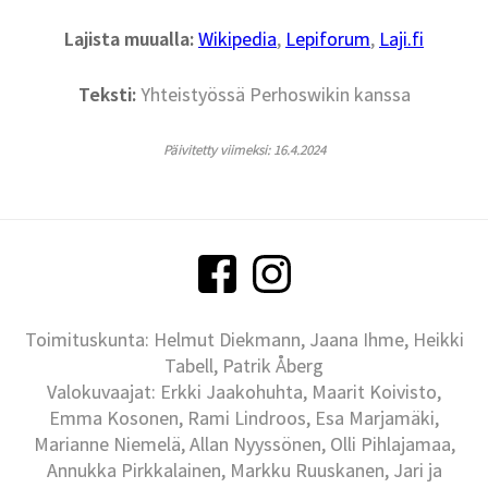
Lajista muualla:
Wikipedia
,
Lepiforum
,
Laji.fi
Teksti:
Yhteistyössä Perhoswikin kanssa
Päivitetty viimeksi: 16.4.2024
Toimituskunta: Helmut Diekmann, Jaana Ihme, Heikki
Tabell, Patrik Åberg
Valokuvaajat: Erkki Jaakohuhta, Maarit Koivisto,
Emma Kosonen, Rami Lindroos, Esa Marjamäki,
Marianne Niemelä, Allan Nyyssönen, Olli Pihlajamaa,
Annukka Pirkkalainen, Markku Ruuskanen, Jari ja