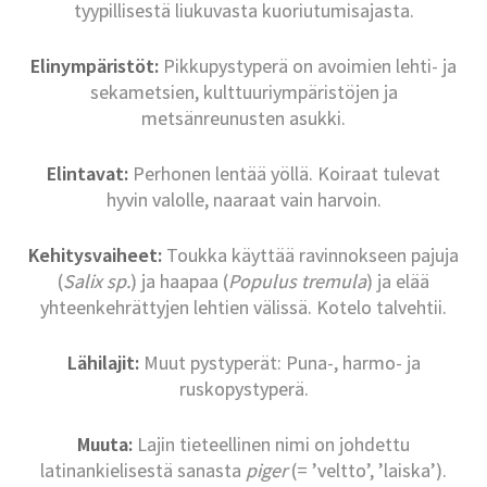
tyypillisestä liukuvasta kuoriutumisajasta.
Elinympäristöt:
Pikkupystyperä on avoimien lehti- ja
sekametsien, kulttuuriympäristöjen ja
metsänreunusten asukki.
Elintavat:
Perhonen lentää yöllä. Koiraat tulevat
hyvin valolle, naaraat vain harvoin.
Kehitysvaiheet:
Toukka käyttää ravinnokseen pajuja
(
Salix sp.
) ja haapaa (
Populus tremula
) ja elää
yhteenkehrättyjen lehtien välissä. Kotelo talvehtii.
Lähilajit:
Muut pystyperät: Puna-, harmo- ja
ruskopystyperä.
Muuta:
Lajin tieteellinen nimi on johdettu
latinankielisestä sanasta
piger
(= ’veltto’, ’laiska’).