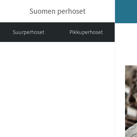
Suomen perhoset
Suurperhoset
Pikkuperhoset