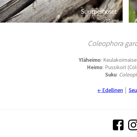
Suurperhoset
Coleophora gar
Yläheimo
: Keulakoimaise
Heimo
: Pussikoit (Co
Suku
:
Coleop
← Edellinen
│
Seu