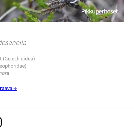
Pikkuperhoset
desanella
t (Gelechioidea)
leophoridae)
hora
raava →