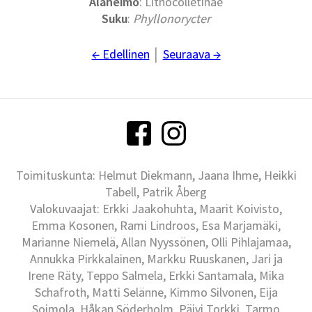
Alaheimo
: Lithocolletinae
Suku
:
Phyllonorycter
← Edellinen
│
Seuraava →
Toimituskunta: Helmut Diekmann, Jaana Ihme, Heikki
Tabell, Patrik Åberg
Valokuvaajat: Erkki Jaakohuhta, Maarit Koivisto,
Emma Kosonen, Rami Lindroos, Esa Marjamäki,
Marianne Niemelä, Allan Nyyssönen, Olli Pihlajamaa,
Annukka Pirkkalainen, Markku Ruuskanen, Jari ja
Irene Räty, Teppo Salmela, Erkki Santamala, Mika
Schafroth, Matti Selänne, Kimmo Silvonen, Eija
Soimola, Håkan Söderholm, Päivi Torkki, Tarmo