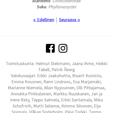
Alaheimo
: Lithocolletinae
Suku
:
Phyllonorycter
← Edellinen
│
Seuraava →
Toimituskunta: Helmut Diekmann, Jaana Ihme, Heikki
Tabell, Patrik Åberg
Valokuvaajat: Erkki Jaakohuhta, Maarit Koivisto,
Emma Kosonen, Rami Lindroos, Esa Marjamäki,
Marianne Niemelä, Allan Nyyssönen, Olli Pihlajamaa,
Annukka Pirkkalainen, Markku Ruuskanen, Jari ja
Irene Räty, Teppo Salmela, Erkki Santamala, Mika
Schafroth, Matti Selänne, Kimmo Silvonen, Eija
Soimola, Håkan Söderholm, Päivi Torkki, Tarmo