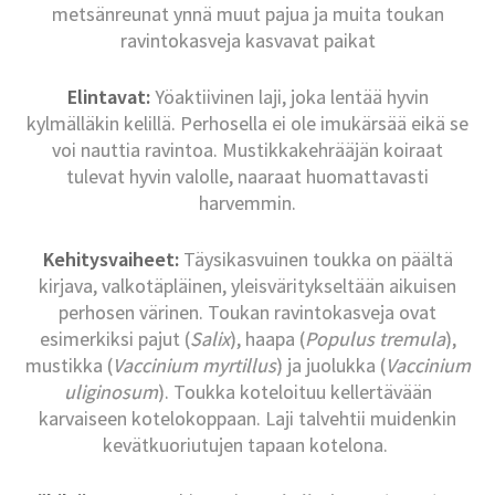
metsänreunat ynnä muut pajua ja muita toukan
ravintokasveja kasvavat paikat
Elintavat:
Yöaktiivinen laji, joka lentää hyvin
kylmälläkin kelillä. Perhosella ei ole imukärsää eikä se
voi nauttia ravintoa. Mustikkakehrääjän koiraat
tulevat hyvin valolle, naaraat huomattavasti
harvemmin.
Kehitysvaiheet:
Täysikasvuinen toukka on päältä
kirjava, valkotäpläinen, yleisväritykseltään aikuisen
perhosen värinen. Toukan ravintokasveja ovat
esimerkiksi pajut (
Salix
), haapa (
Populus tremula
),
mustikka (
Vaccinium myrtillus
) ja juolukka (
Vaccinium
uliginosum
). Toukka koteloituu kellertävään
karvaiseen kotelokoppaan. Laji talvehtii muidenkin
kevätkuoriutujen tapaan kotelona.