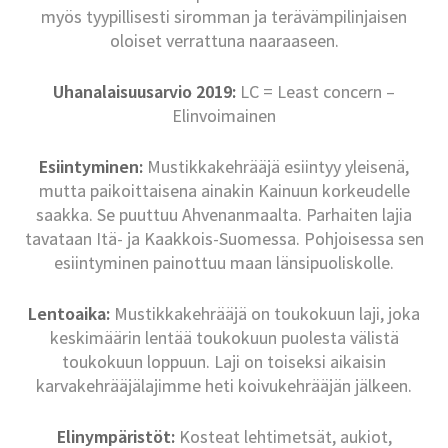
myös tyypillisesti siromman ja terävämpilinjaisen
oloiset verrattuna naaraaseen.
Uhanalaisuusarvio 2019:
LC = Least concern –
Elinvoimainen
Esiintyminen:
Mustikkakehrääjä esiintyy yleisenä,
mutta paikoittaisena ainakin Kainuun korkeudelle
saakka. Se puuttuu Ahvenanmaalta. Parhaiten lajia
tavataan Itä- ja Kaakkois-Suomessa. Pohjoisessa sen
esiintyminen painottuu maan länsipuoliskolle.
Lentoaika:
Mustikkakehrääjä on toukokuun laji, joka
keskimäärin lentää toukokuun puolesta välistä
toukokuun loppuun. Laji on toiseksi aikaisin
karvakehrääjälajimme heti koivukehrääjän jälkeen.
Elinympäristöt:
Kosteat lehtimetsät, aukiot,