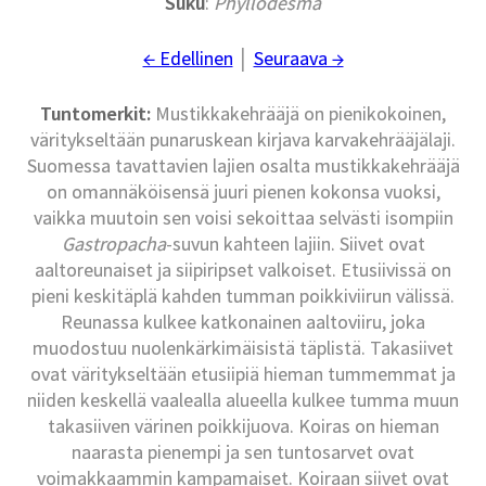
Suku
:
Phyllodesma
← Edellinen
│
Seuraava →
Tuntomerkit:
Mustikkakehrääjä on pienikokoinen,
väritykseltään punaruskean kirjava karvakehrääjälaji.
Suomessa tavattavien lajien osalta mustikkakehrääjä
on omannäköisensä juuri pienen kokonsa vuoksi,
vaikka muutoin sen voisi sekoittaa selvästi isompiin
Gastropacha
-suvun kahteen lajiin. Siivet ovat
aaltoreunaiset ja siipiripset valkoiset. Etusiivissä on
pieni keskitäplä kahden tumman poikkiviirun välissä.
Reunassa kulkee katkonainen aaltoviiru, joka
muodostuu nuolenkärkimäisistä täplistä. Takasiivet
ovat väritykseltään etusiipiä hieman tummemmat ja
niiden keskellä vaalealla alueella kulkee tumma muun
takasiiven värinen poikkijuova. Koiras on hieman
naarasta pienempi ja sen tuntosarvet ovat
voimakkaammin kampamaiset. Koiraan siivet ovat