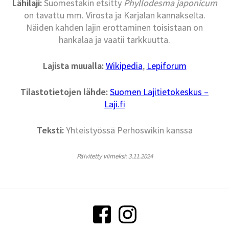
Lähilaji:
Suomestakin etsitty
Phyllodesma japonicum
on tavattu mm. Virosta ja Karjalan kannakselta.
Näiden kahden lajin erottaminen toisistaan on
hankalaa ja vaatii tarkkuutta.
Lajista muualla:
Wikipedia
,
Lepiforum
Tilastotietojen lähde:
Suomen Lajitietokeskus –
Laji.fi
Teksti:
Yhteistyössä Perhoswikin kanssa
Päivitetty viimeksi: 3.11.2024