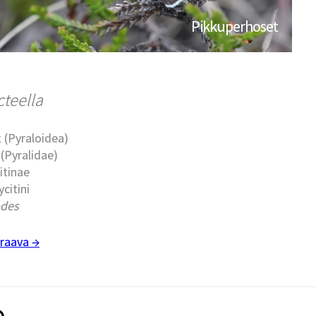
Pikkuperhoset
cteella
 (Pyraloidea)
(Pyralidae)
itinae
ycitini
odes
raava →