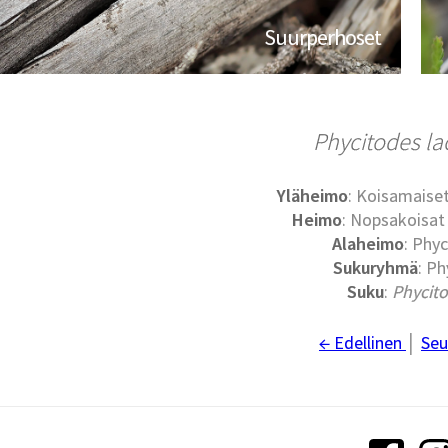
Suurperhoset
Phycitodes la
Yläheimo
: Koisamaiset
Heimo
: Nopsakoisat 
Alaheimo
: Phyc
Sukuryhmä
: Ph
Suku
:
Phycit
← Edellinen
│
Seu