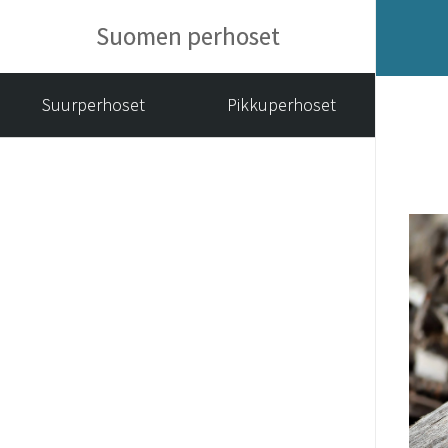
Suomen perhoset
Suurperhoset
Pikkuperhoset