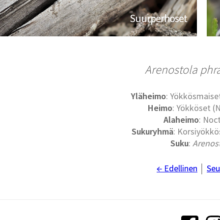
Suurperhoset
Arenostola phra
Yläheimo
: Yökkösmaise
Heimo
: Yökköset (
Alaheimo
: Noc
Sukuryhmä
: Korsiyökkö
Suku
:
Arenos
← Edellinen
│
Seu