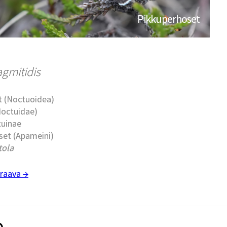
Pikkuperhoset
gmitidis
t (Noctuoidea)
Noctuidae)
tuinae
set (Apameini)
tola
raava →