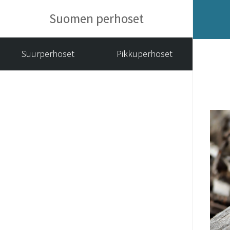
Suomen perhoset
Suurperhoset
Pikkuperhoset