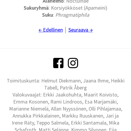
Alaheimo
: Noctuinae
Sukuryhmä
: Korsiyökköset (Apameini)
Suku
:
Phragmatiphila
← Edellinen
│
Seuraava →
Toimituskunta: Helmut Diekmann, Jaana Ihme, Heikki
Tabell, Patrik Åberg
Valokuvaajat: Erkki Jaakohuhta, Maarit Koivisto,
Emma Kosonen, Rami Lindroos, Esa Marjamäki,
Marianne Niemelä, Allan Nyyssönen, Olli Pihlajamaa,
Annukka Pirkkalainen, Markku Ruuskanen, Jari ja
Irene Räty, Teppo Salmela, Erkki Santamala, Mika
Schafroth, Matti Selänne, Kimmo Silvonen, Eija