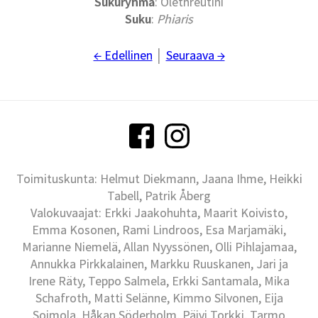
Sukuryhmä
: Olethreutini
Suku
:
Phiaris
← Edellinen
│
Seuraava →
Toimituskunta: Helmut Diekmann, Jaana Ihme, Heikki
Tabell, Patrik Åberg
Valokuvaajat: Erkki Jaakohuhta, Maarit Koivisto,
Emma Kosonen, Rami Lindroos, Esa Marjamäki,
Marianne Niemelä, Allan Nyyssönen, Olli Pihlajamaa,
Annukka Pirkkalainen, Markku Ruuskanen, Jari ja
Irene Räty, Teppo Salmela, Erkki Santamala, Mika
Schafroth, Matti Selänne, Kimmo Silvonen, Eija
Soimola, Håkan Söderholm, Päivi Torkki, Tarmo