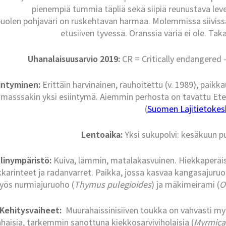
pienempiä tummia täpliä sekä siipiä reunustava leve
uolen pohjaväri on ruskehtavan harmaa. Molemmissa siivissä 
etusiiven tyvessä. Oranssia väriä ei ole. Tak
Uhanalaisuusarvio 2019:
CR = Critically endangered 
intyminen:
Erittäin harvinainen, rauhoitettu (v. 1989), paikka
asssakin yksi esiintymä. Aiemmin perhosta on tavattu Etelä-
(
Suomen Lajitietokesk
Lentoaika:
Yksi sukupolvi: kesäkuun p
linympäristö:
Kuiva, lämmin, matalakasvuinen. Hiekkaperäise
kkarinteet ja radanvarret. Paikka, jossa kasvaa kangasajuruo
yös nurmiajuruoho (
Thymus pulegioides
) ja mäkimeirami (
O
Kehitysvaiheet:
Muurahaissinisiiven toukka on vahvasti myr
haisia, tarkemmin sanottuna kiekkosarviviholaisia (
Myrmica