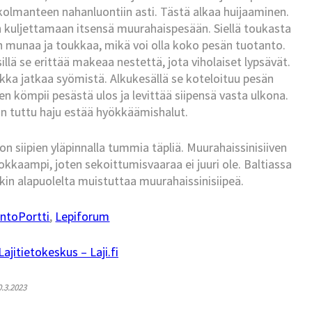
kolmanteen nahanluontiin asti. Tästä alkaa huijaaminen.
 kuljettamaan itsensä muurahaispesään. Siellä toukasta
n munaa ja toukkaa, mikä voi olla koko pesän tuotanto.
illä se erittää makeaa nestettä, jota viholaiset lypsävät.
ukka jatkaa syömistä. Alkukesällä se koteloituu pesän
n kömpii pesästä ulos ja levittää siipensä vasta ulkona.
n tuttu haju estää hyökkäämishalut.
ä on siipien yläpinnalla tummia täpliä. Muurahaissinisiiven
kkaampi, joten sekoittumisvaaraa ei juuri ole. Baltiassa
inkin alapuolelta muistuttaa muurahaissinisiipeä.
ntoPortti
,
Lepiforum
jitietokeskus – Laji.fi
0.3.2023