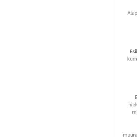
Alap
Esi
kumm
E
hie
m
muura