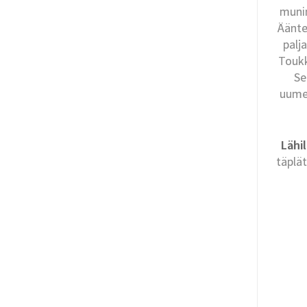
munim
Äänte
palj
Toukk
Se
uumen
Lähil
täplä