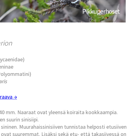
Pikkuperhoset
rion
(Lycaenidae)
eninae
 (Polyommatini)
ris
raava →
6–40 mm. Naaraat ovat yleensä koiraita kookkaampia.
 suurin sinisiipi.
sininen. Muurahaissinisiiven tunnistaa helposti etusiiven
t ovat suuremmat. Lisäksi sekä etu- että takasiivessä on