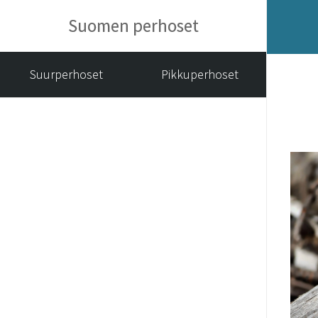
Suomen perhoset
Suurperhoset
Pikkuperhoset