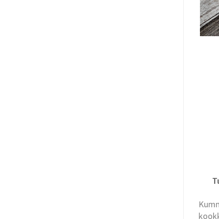
T
Kumma
kookk