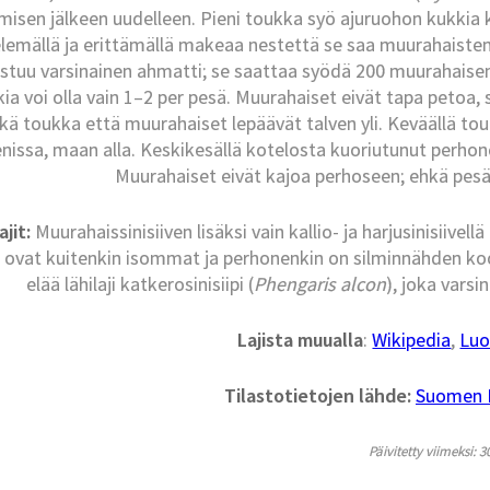
isen jälkeen uudelleen. Pieni toukka syö ajuruohon kukkia 
lemällä ja erittämällä makeaa nestettä se saa muurahaisten
astuu varsinainen ahmatti; se saattaa syödä 200 muurahaise
ia voi olla vain 1–2 per pesä. Muurahaiset eivät tapa petoa, s
kä toukka että muurahaiset lepäävät talven yli. Keväällä to
issa, maan alla. Keskikesällä kotelosta kuoriutunut perhone
Muurahaiset eivät kajoa perhoseen; ehkä pesä
ajit:
Muurahaissinisiiven lisäksi vain kallio- ja harjusinisiivell
t ovat kuitenkin isommat ja perhonenkin on silminnähden koo
elää lähilaji katkerosinisiipi (
Phengaris alcon
), joka vars
Lajista muualla
:
Wikipedia
,
Luo
Tilastotietojen lähde:
Suomen La
Päivitetty viimeksi: 3