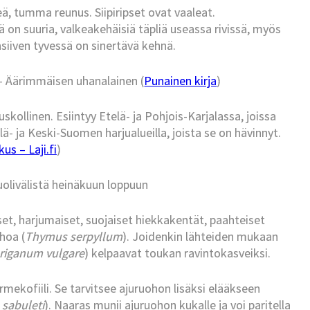
ä, tumma reunus. Siipiripset ovat vaaleat.
on suuria, valkeakehäisiä täpliä useassa rivissä, myös
asiiven tyvessä on sinertävä kehnä.
– Äärimmäisen uhanalainen (
Punainen kirja
)
uskollinen. Esiintyy Etelä- ja Pohjois-Karjalassa, joissa
 ja Keski-Suomen harjualueilla, joista se on hävinnyt.
us – Laji.fi
)
uolivälistä heinäkuun loppuun
t, harjumaiset, suojaiset hiekkakentät, paahteiset
hoa (
Thymus serpyllum
). Joidenkin lähteiden mukaan
riganum vulgare
) kelpaavat toukan ravintokasveiksi.
mekofiili. Se tarvitsee ajuruohon lisäksi elääkseen
 sabuleti
). Naaras munii ajuruohon kukalle ja voi paritella