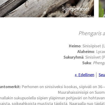
Suurperhoset
Phengaris a
Heimo
: Sinisiipiset 
Alaheimo
: Lyca
Sukuryhmä
: Sinisiivet
Suku
:
Phenga
← Edellinen
│
Seu
untomerkit:
Perhonen on sinisiiveksi kookas, siipiväli on 3
Muurahaissinisiipi on Suomen
llakin sukupuolella siipien yläpinnan pohjaväri on hohtavan 
aista, soikeahkoista mustista täplistä. Naaraalla nuo täplä