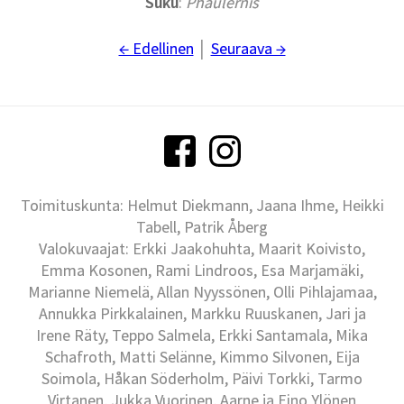
Suku
:
Phaulernis
← Edellinen
│
Seuraava →
Toimituskunta: Helmut Diekmann, Jaana Ihme, Heikki
Tabell, Patrik Åberg
Valokuvaajat: Erkki Jaakohuhta, Maarit Koivisto,
Emma Kosonen, Rami Lindroos, Esa Marjamäki,
Marianne Niemelä, Allan Nyyssönen, Olli Pihlajamaa,
Annukka Pirkkalainen, Markku Ruuskanen, Jari ja
Irene Räty, Teppo Salmela, Erkki Santamala, Mika
Schafroth, Matti Selänne, Kimmo Silvonen, Eija
Soimola, Håkan Söderholm, Päivi Torkki, Tarmo
Virtanen, Jukka Vuorinen, Aarne ja Eino Ylönen