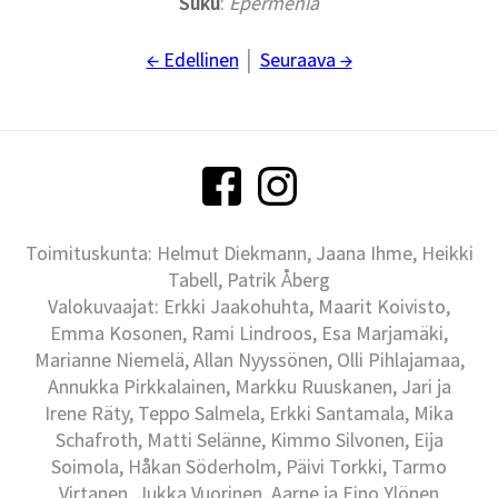
Suku
:
Epermenia
← Edellinen
│
Seuraava →
Toimituskunta: Helmut Diekmann, Jaana Ihme, Heikki
Tabell, Patrik Åberg
Valokuvaajat: Erkki Jaakohuhta, Maarit Koivisto,
Emma Kosonen, Rami Lindroos, Esa Marjamäki,
Marianne Niemelä, Allan Nyyssönen, Olli Pihlajamaa,
Annukka Pirkkalainen, Markku Ruuskanen, Jari ja
Irene Räty, Teppo Salmela, Erkki Santamala, Mika
Schafroth, Matti Selänne, Kimmo Silvonen, Eija
Soimola, Håkan Söderholm, Päivi Torkki, Tarmo
Virtanen, Jukka Vuorinen, Aarne ja Eino Ylönen