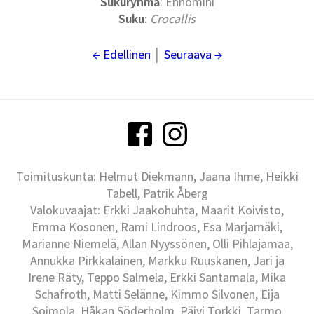
Sukuryhmä
: Ennomini
Suku
:
Crocallis
← Edellinen
│
Seuraava →
Toimituskunta: Helmut Diekmann, Jaana Ihme, Heikki
Tabell, Patrik Åberg
Valokuvaajat: Erkki Jaakohuhta, Maarit Koivisto,
Emma Kosonen, Rami Lindroos, Esa Marjamäki,
Marianne Niemelä, Allan Nyyssönen, Olli Pihlajamaa,
Annukka Pirkkalainen, Markku Ruuskanen, Jari ja
Irene Räty, Teppo Salmela, Erkki Santamala, Mika
Schafroth, Matti Selänne, Kimmo Silvonen, Eija
Soimola, Håkan Söderholm, Päivi Torkki, Tarmo