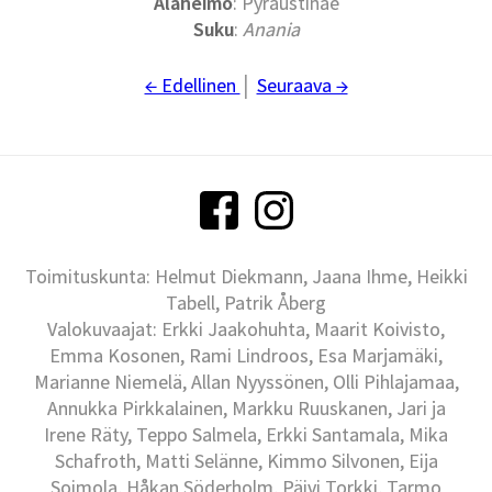
Alaheimo
: Pyraustinae
Suku
:
Anania
← Edellinen
│
Seuraava →
Toimituskunta: Helmut Diekmann, Jaana Ihme, Heikki
Tabell, Patrik Åberg
Valokuvaajat: Erkki Jaakohuhta, Maarit Koivisto,
Emma Kosonen, Rami Lindroos, Esa Marjamäki,
Marianne Niemelä, Allan Nyyssönen, Olli Pihlajamaa,
Annukka Pirkkalainen, Markku Ruuskanen, Jari ja
Irene Räty, Teppo Salmela, Erkki Santamala, Mika
Schafroth, Matti Selänne, Kimmo Silvonen, Eija
Soimola, Håkan Söderholm, Päivi Torkki, Tarmo