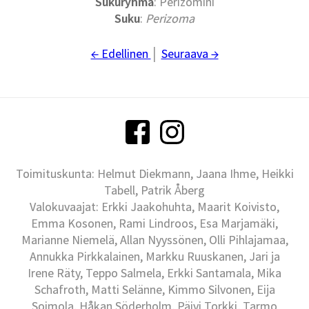
Sukuryhmä
: Perizomini
Suku
:
Perizoma
← Edellinen
│
Seuraava →
Toimituskunta: Helmut Diekmann, Jaana Ihme, Heikki
Tabell, Patrik Åberg
Valokuvaajat: Erkki Jaakohuhta, Maarit Koivisto,
Emma Kosonen, Rami Lindroos, Esa Marjamäki,
Marianne Niemelä, Allan Nyyssönen, Olli Pihlajamaa,
Annukka Pirkkalainen, Markku Ruuskanen, Jari ja
Irene Räty, Teppo Salmela, Erkki Santamala, Mika
Schafroth, Matti Selänne, Kimmo Silvonen, Eija
Soimola, Håkan Söderholm, Päivi Torkki, Tarmo