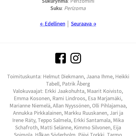
Sukuryhmä
: Perizomini
Suku
:
Perizoma
← Edellinen
│
Seuraava →
Toimituskunta: Helmut Diekmann, Jaana Ihme, Heikki
Tabell, Patrik Åberg
Valokuvaajat: Erkki Jaakohuhta, Maarit Koivisto,
Emma Kosonen, Rami Lindroos, Esa Marjamäki,
Marianne Niemelä, Allan Nyyssönen, Olli Pihlajamaa,
Annukka Pirkkalainen, Markku Ruuskanen, Jari ja
Irene Räty, Teppo Salmela, Erkki Santamala, Mika
Schafroth, Matti Selänne, Kimmo Silvonen, Eija
Soimola, Håkan Söderholm, Päivi Torkki, Tarmo