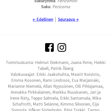
Sukuryhmä
:
Perizomini
Suku
:
Perizoma
← Edellinen
│
Seuraava →
Toimituskunta: Helmut Diekmann, Jaana Ihme, Heikki
Tabell, Patrik Åberg
Valokuvaajat: Erkki Jaakohuhta, Maarit Koivisto,
Emma Kosonen, Rami Lindroos, Esa Marjamäki,
Marianne Niemelä, Allan Nyyssönen, Olli Pihlajamaa,
Annukka Pirkkalainen, Markku Ruuskanen, Jari ja
Irene Räty, Teppo Salmela, Erkki Santamala, Mika
Schafroth, Matti Selänne, Kimmo Silvonen, Eija
Soimola, Håkan Söderholm, Päivi Torkki, Tarmo