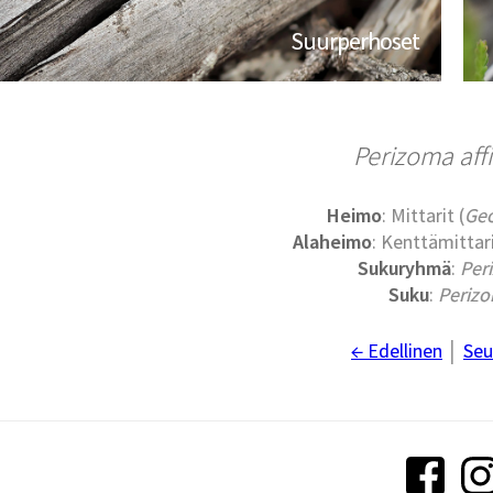
Suurperhoset
Perizoma affi
Heimo
: Mittarit (
Ge
Alaheimo
: Kenttämittari
Sukuryhmä
:
Per
Suku
:
Periz
← Edellinen
│
Seu