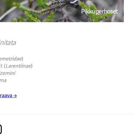
Pikkuperhoset
nitata
ometridae
)
t (
Larentiinae
)
izomini
oma
raava →