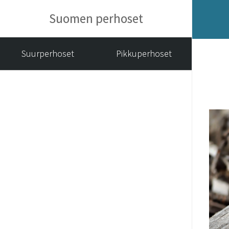
Suomen perhoset
Suurperhoset
Pikkuperhoset