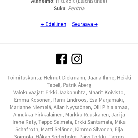
Alaheimo
: Hitukoit (Elachistinae)
Suku
:
Perittia
← Edellinen
│
Seuraava →
Toimituskunta: Helmut Diekmann, Jaana Ihme, Heikki
Tabell, Patrik Åberg
Valokuvaajat: Erkki Jaakohuhta, Maarit Koivisto,
Emma Kosonen, Rami Lindroos, Esa Marjamäki,
Marianne Niemelä, Allan Nyyssönen, Olli Pihlajamaa,
Annukka Pirkkalainen, Markku Ruuskanen, Jari ja
Irene Räty, Teppo Salmela, Erkki Santamala, Mika
Schafroth, Matti Selänne, Kimmo Silvonen, Eija
Soimola, Håkan Söderholm, Päivi Torkki, Tarmo