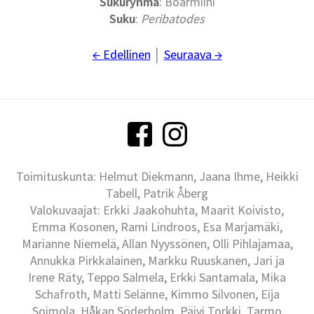
Sukuryhmä
: Boarmiini
Suku
:
Peribatodes
← Edellinen
│
Seuraava →
Toimituskunta: Helmut Diekmann, Jaana Ihme, Heikki
Tabell, Patrik Åberg
Valokuvaajat: Erkki Jaakohuhta, Maarit Koivisto,
Emma Kosonen, Rami Lindroos, Esa Marjamäki,
Marianne Niemelä, Allan Nyyssönen, Olli Pihlajamaa,
Annukka Pirkkalainen, Markku Ruuskanen, Jari ja
Irene Räty, Teppo Salmela, Erkki Santamala, Mika
Schafroth, Matti Selänne, Kimmo Silvonen, Eija
Soimola, Håkan Söderholm, Päivi Torkki, Tarmo