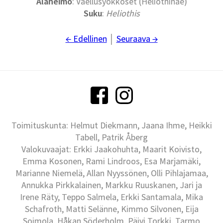
Alaheimo
: Vaellusyökköset (Heliothinae)
Suku
:
Heliothis
← Edellinen
│
Seuraava →
Toimituskunta: Helmut Diekmann, Jaana Ihme, Heikki
Tabell, Patrik Åberg
Valokuvaajat: Erkki Jaakohuhta, Maarit Koivisto,
Emma Kosonen, Rami Lindroos, Esa Marjamäki,
Marianne Niemelä, Allan Nyyssönen, Olli Pihlajamaa,
Annukka Pirkkalainen, Markku Ruuskanen, Jari ja
Irene Räty, Teppo Salmela, Erkki Santamala, Mika
Schafroth, Matti Selänne, Kimmo Silvonen, Eija
Soimola, Håkan Söderholm, Päivi Torkki, Tarmo