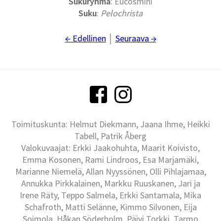
Sukuryhmä
: Eucosmini
Suku
:
Pelochrista
← Edellinen
│
Seuraava →
Toimituskunta: Helmut Diekmann, Jaana Ihme, Heikki
Tabell, Patrik Åberg
Valokuvaajat: Erkki Jaakohuhta, Maarit Koivisto,
Emma Kosonen, Rami Lindroos, Esa Marjamäki,
Marianne Niemelä, Allan Nyyssönen, Olli Pihlajamaa,
Annukka Pirkkalainen, Markku Ruuskanen, Jari ja
Irene Räty, Teppo Salmela, Erkki Santamala, Mika
Schafroth, Matti Selänne, Kimmo Silvonen, Eija
Soimola, Håkan Söderholm, Päivi Torkki, Tarmo