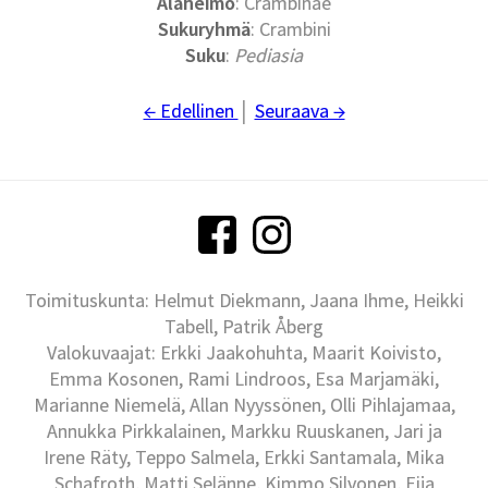
Alaheimo
: Crambinae
Sukuryhmä
: Crambini
Suku
:
Pediasia
← Edellinen
│
Seuraava →
Toimituskunta: Helmut Diekmann, Jaana Ihme, Heikki
Tabell, Patrik Åberg
Valokuvaajat: Erkki Jaakohuhta, Maarit Koivisto,
Emma Kosonen, Rami Lindroos, Esa Marjamäki,
Marianne Niemelä, Allan Nyyssönen, Olli Pihlajamaa,
Annukka Pirkkalainen, Markku Ruuskanen, Jari ja
Irene Räty, Teppo Salmela, Erkki Santamala, Mika
Schafroth, Matti Selänne, Kimmo Silvonen, Eija