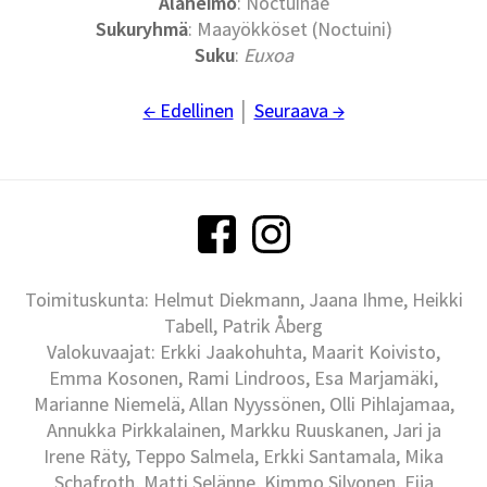
Alaheimo
: Noctuinae
Sukuryhmä
: Maayökköset (Noctuini)
Suku
:
Euxoa
← Edellinen
│
Seuraava →
Toimituskunta: Helmut Diekmann, Jaana Ihme, Heikki
Tabell, Patrik Åberg
Valokuvaajat: Erkki Jaakohuhta, Maarit Koivisto,
Emma Kosonen, Rami Lindroos, Esa Marjamäki,
Marianne Niemelä, Allan Nyyssönen, Olli Pihlajamaa,
Annukka Pirkkalainen, Markku Ruuskanen, Jari ja
Irene Räty, Teppo Salmela, Erkki Santamala, Mika
Schafroth, Matti Selänne, Kimmo Silvonen, Eija