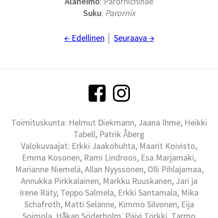
Alaheimo
: Parornichinae
Suku
:
Parornix
← Edellinen
│
Seuraava →
Toimituskunta: Helmut Diekmann, Jaana Ihme, Heikki
Tabell, Patrik Åberg
Valokuvaajat: Erkki Jaakohuhta, Maarit Koivisto,
Emma Kosonen, Rami Lindroos, Esa Marjamäki,
Marianne Niemelä, Allan Nyyssönen, Olli Pihlajamaa,
Annukka Pirkkalainen, Markku Ruuskanen, Jari ja
Irene Räty, Teppo Salmela, Erkki Santamala, Mika
Schafroth, Matti Selänne, Kimmo Silvonen, Eija
Soimola, Håkan Söderholm, Päivi Torkki, Tarmo