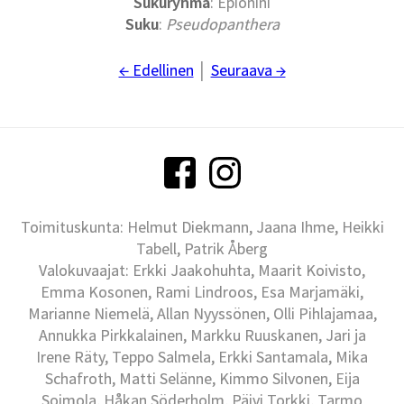
Sukuryhmä
: Epionini
Suku
:
Pseudopanthera
← Edellinen
│
Seuraava →
Toimituskunta: Helmut Diekmann, Jaana Ihme, Heikki
Tabell, Patrik Åberg
Valokuvaajat: Erkki Jaakohuhta, Maarit Koivisto,
Emma Kosonen, Rami Lindroos, Esa Marjamäki,
Marianne Niemelä, Allan Nyyssönen, Olli Pihlajamaa,
Annukka Pirkkalainen, Markku Ruuskanen, Jari ja
Irene Räty, Teppo Salmela, Erkki Santamala, Mika
Schafroth, Matti Selänne, Kimmo Silvonen, Eija
Soimola, Håkan Söderholm, Päivi Torkki, Tarmo