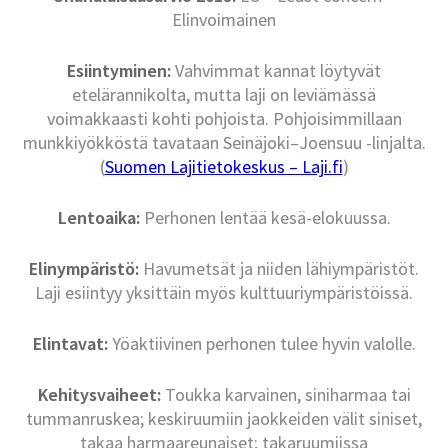
Elinvoimainen
Esiintyminen:
Vahvimmat kannat löytyvät
etelärannikolta, mutta laji on leviämässä
voimakkaasti kohti pohjoista. Pohjoisimmillaan
munkkiyökköstä tavataan Seinäjoki–Joensuu -linjalta.
(
Suomen Lajitietokeskus – Laji.fi
)
Lentoaika:
Perhonen lentää kesä-elokuussa.
Elinympäristö:
Havumetsät ja niiden lähiympäristöt.
Laji esiintyy yksittäin myös kulttuuriympäristöissä.
Elintavat:
Yöaktiivinen perhonen tulee hyvin valolle.
Kehitysvaiheet:
Toukka karvainen, siniharmaa tai
tummanruskea; keskiruumiin jaokkeiden välit siniset,
takaa harmaareunaiset; takaruumiissa