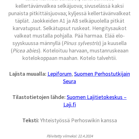
kellertävänvalkea selkäjuova; sivuselässä kaksi
punaista pitkittäisjuovaa; kyljessä kellertävänvalkeat
täplät. Jaokkeiden A1 ja A8 selkäpuolella pitkät
karvatupsut. Selkätupsut ruskeat. Hengitysaukot
valkeat mustalla pohjalla. Pää harmaa. Elää elo-
syyskuussa männyllä (
Pinus sylvestris
) ja kuusella
(
Picea abies
). Koteloituu harvaan, mustanruskeaan
kotelokoppaan maahan. Kotelo talvehtii.
Lajista muualla:
Lepiforum
,
Suomen Perhostutkijain
Seura
Tilastotietojen lähde:
Suomen Lajitietokeskus –
Laji.fi
Teksti:
Yhteistyössä Perhoswikin kanssa
Päivitetty viimeksi: 22.4.2024