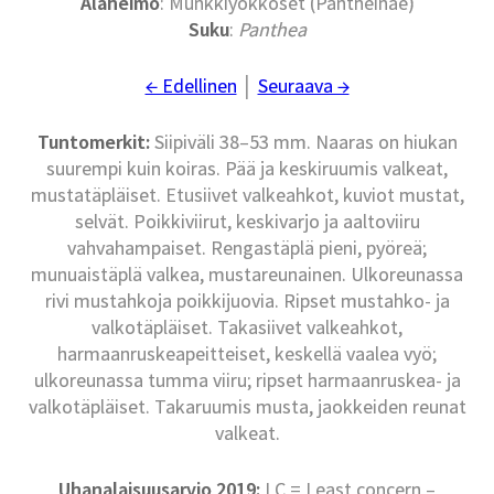
Alaheimo
: Munkkiyökköset (Pantheinae)
Suku
:
Panthea
← Edellinen
│
Seuraava →
Tuntomerkit:
Siipiväli 38–53 mm. Naaras on hiukan
suurempi kuin koiras. Pää ja keskiruumis valkeat,
mustatäpläiset. Etusiivet valkeahkot, kuviot mustat,
selvät. Poikkiviirut, keskivarjo ja aaltoviiru
vahvahampaiset. Rengastäplä pieni, pyöreä;
munuaistäplä valkea, mustareunainen. Ulkoreunassa
rivi mustahkoja poikkijuovia. Ripset mustahko- ja
valkotäpläiset. Takasiivet valkeahkot,
harmaanruskeapeitteiset, keskellä vaalea vyö;
ulkoreunassa tumma viiru; ripset harmaanruskea- ja
valkotäpläiset. Takaruumis musta, jaokkeiden reunat
valkeat.
Uhanalaisuusarvio 2019:
LC = Least concern –