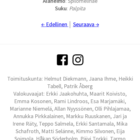
Alaheimo
: Spilomelinae
Suku
:
Palpita
← Edellinen
│
Seuraava →
Toimituskunta: Helmut Diekmann, Jaana Ihme, Heikki
Tabell, Patrik Åberg
Valokuvaajat: Erkki Jaakohuhta, Maarit Koivisto,
Emma Kosonen, Rami Lindroos, Esa Marjamäki,
Marianne Niemelä, Allan Nyyssönen, Olli Pihlajamaa,
Annukka Pirkkalainen, Markku Ruuskanen, Jari ja
Irene Räty, Teppo Salmela, Erkki Santamala, Mika
Schafroth, Matti Selänne, Kimmo Silvonen, Eija
Soimola, Håkan Söderholm, Päivi Torkki, Tarmo