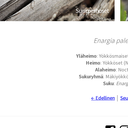
Suurperhoset
Enargia pal
Yläheimo
: Yökkösmaise
Heimo
: Yökköset (
Alaheimo
: Noc
Sukuryhmä
: Mäkiyökkö
Suku
:
Enarg
← Edellinen
│
Seu