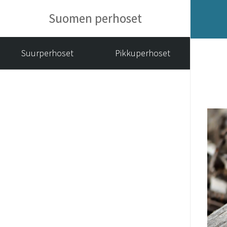
Suomen perhoset
Suurperhoset
Pikkuperhoset