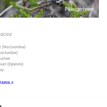
Pikkuperhoset
eacea
t (Noctuoidea)
Noctuidae)
tuinae
set (Xylenini)
ia
raava →