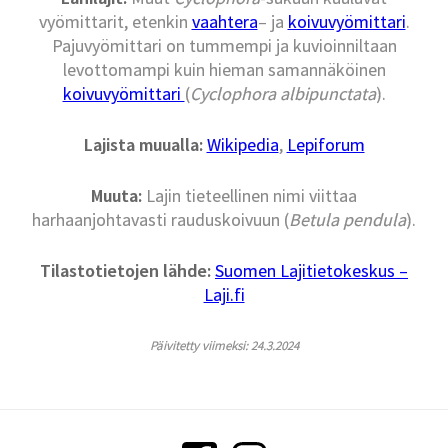
vyömittarit, etenkin
vaahtera
– ja
koivuvyömittari
.
Pajuvyömittari on tummempi ja kuvioinniltaan
levottomampi kuin hieman samannäköinen
koivuvyömittari
(
Cyclophora albipunctata
).
Lajista muualla:
Wikipedia
,
Lepiforum
Muuta:
Lajin tieteellinen nimi viittaa
harhaanjohtavasti rauduskoivuun (
Betula pendula
).
Tilastotietojen lähde:
Suomen Lajitietokeskus –
Laji.fi
Päivitetty viimeksi: 24.3.2024