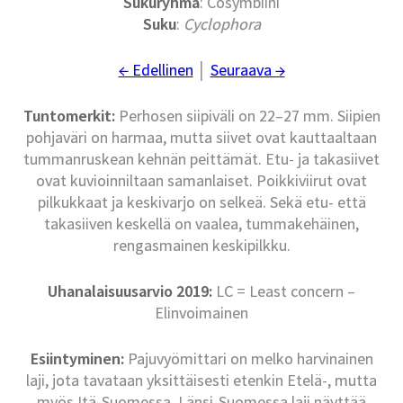
Sukuryhmä
: Cosymbiini
Suku
:
Cyclophora
← Edellinen
│
Seuraava →
Tuntomerkit:
Perhosen siipiväli on 22–27 mm. Siipien
pohjaväri on harmaa, mutta siivet ovat kauttaaltaan
tummanruskean kehnän peittämät. Etu- ja takasiivet
ovat kuvioinniltaan samanlaiset. Poikkiviirut ovat
pilkukkaat ja keskivarjo on selkeä. Sekä etu- että
takasiiven keskellä on vaalea, tummakehäinen,
rengasmainen keskipilkku.
Uhanalaisuusarvio 2019:
LC = Least concern –
Elinvoimainen
Esiintyminen:
Pajuvyömittari on melko harvinainen
laji, jota tavataan yksittäisesti etenkin Etelä-, mutta
myös Itä-Suomessa. Länsi-Suomessa laji näyttää