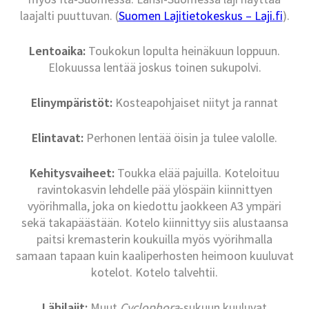
laajalti puuttuvan. (
Suomen Lajitietokeskus – Laji.fi
).
Lentoaika:
Toukokun lopulta heinäkuun loppuun.
Elokuussa lentää joskus toinen sukupolvi.
Elinympäristöt:
Kosteapohjaiset niityt ja rannat
Elintavat:
Perhonen lentää öisin ja tulee valolle.
Kehitysvaiheet:
Toukka elää pajuilla. Koteloituu
ravintokasvin lehdelle pää ylöspäin kiinnittyen
vyörihmalla, joka on kiedottu jaokkeen A3 ympäri
sekä takapäästään. Kotelo kiinnittyy siis alustaansa
paitsi kremasterin koukuilla myös vyörihmalla
samaan tapaan kuin kaaliperhosten heimoon kuuluvat
kotelot. Kotelo talvehtii.
Lähilajit:
Muut
Cyclophora
-sukuun kuuluvat